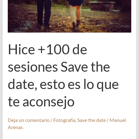
Hice +100 de
sesiones Save the
date, esto es lo que
te aconsejo
Deja un comentario
/
Fotografía
,
Save the date
/
Manuel
Arenas