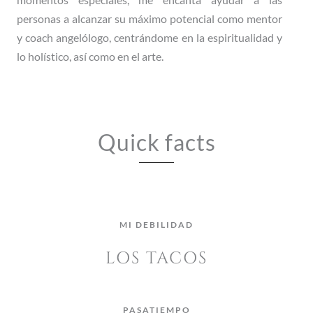
personas a alcanzar su máximo potencial como mentor
y coach angelólogo, centrándome en la espiritualidad y
lo holístico, así como en el arte.
Quick facts
HELADO FAVORITO
SIGNO ZODIACAL
SIGNO ZODIACAL
MI DEBILIDAD
MI DEBILIDAD
MANGO CON CREMA
LOS TACOS
LOS TACOS
ACUARIO
ACUARIO
COLOR FAVORITO
COLOR FAVORITO
DÍA FAVORITO
PASATIEMPO
PASATIEMPO