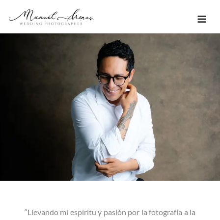
Ir
al
contenido
“Llevando mi espíritu y pasión por la fotografía a la