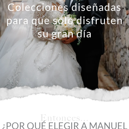
Colecciones diseñadas
para que solo disfruten
su gran día
Entonces...
¿POR QUÉ ELEGIR A MANUEL