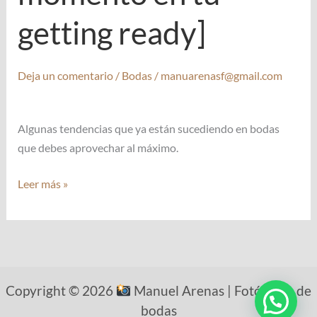
getting ready]
Deja un comentario
/
Bodas
/
manuarenasf@gmail.com
Algunas tendencias que ya están sucediendo en bodas
que debes aprovechar al máximo.
¡Que
Leer más »
la
mañana
de
tu
boda
Copyright © 2026
Manuel Arenas | Fotógrafo de
sea
bodas
perfecta!