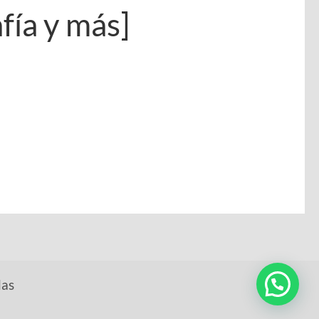
fía y más]
das