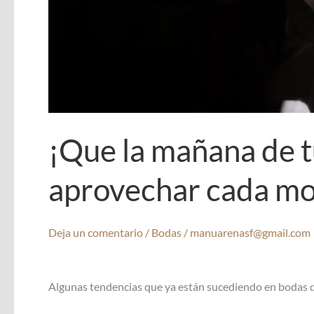
¡Que la mañana de tu
aprovechar cada mo
Deja un comentario
/
Bodas
/
manuarenasf@gmail.com
Algunas tendencias que ya están sucediendo en bodas 