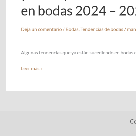
en bodas 2024 – 202
Deja un comentario
/
Bodas
,
Tendencias de bodas
/
man
Algunas tendencias que ya están sucediendo en bodas 
¡No
Leer más »
te
quedes
en
el
tiempo!
Presta
Co
atención
a