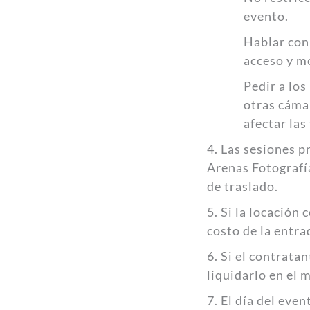
evento.
Hablar con 
acceso y m
Pedir a los
otras cámar
afectar las
4. Las sesiones p
Arenas Fotografía
de traslado.
5. Si la locación 
costo de la entra
6. Si el contrata
liquidarlo en el 
7. El día del eve