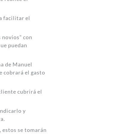
 facilitar el
s novios" con
 que puedan
ina de Manuel
e cobrará el gasto
cliente cubrirá el
indicarlo y
a.
s, estos se tomarán