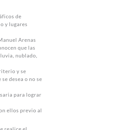
áficos de
io y lugares
e Manuel Arenas
conocen que las
luvia, nublado,
iterio y se
 se desea o no se
esaria para lograr
on ellos previo al
e realice el