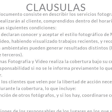
CLAUSULAS
documento consiste en describir los servicios fotogr
ealizarán al cliente, comprendidos dentro del horar
las siguientes condiciones:
s declaran conocer y aceptar el estilo fotográfico d
ideo, habiendo visualizado trabajos recientes, y re
 ambientales pueden generar resultados distintos (l
 terceros).
as Fotografía y Video realiza la cobertura bajo su cr
sponsabilidad si no se le informa previamente lo que
r.
 a los clientes que velen por la libertad de acción nec
urante la cobertura, lo que incluye:
ción de otros fotógrafos, y si los hay, coordinarse c
iones de los responsables de los lugares en los que s