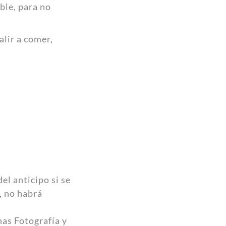
ble, para no
alir a comer,
el anticipo si se
, no habrá
nas Fotografía y