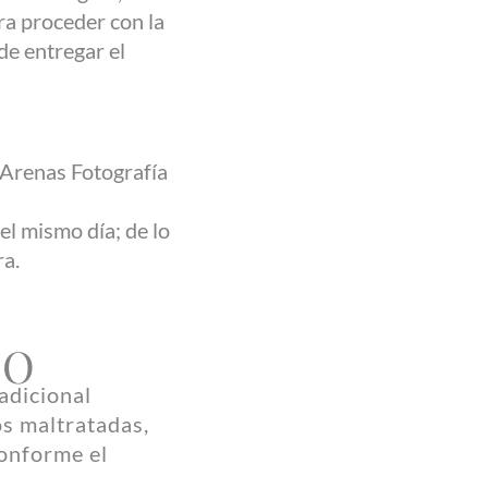
ra proceder con la
de entregar el
l Arenas Fotografía
 el mismo día; de lo
ra.
JO
 adicional
os maltratadas,
conforme el