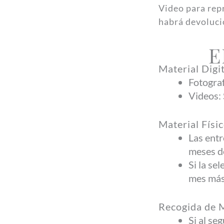
Video para repr
habrá devolució
E
Material Digit
Fotograf
Videos: 
Material Físic
Las entr
meses d
Si la se
mes más,
Recogida de M
Si al se