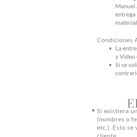
Manuel A
entrega 
material
Condiciones A
La entre
y Video 
Si se so
contrari
E
Si existiera u
(nombres o fe
etc.). Esto s
cliente.