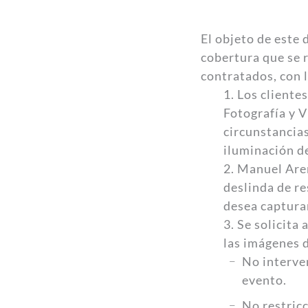
El objeto de este 
cobertura que se r
contratados, con 
1. Los cliente
Fotografía y V
circunstancias
iluminación de
2. Manuel Aren
deslinda de re
desea captura
3. Se solicita
las imágenes d
No interven
evento.
No restricc